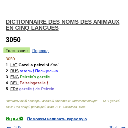
DICTIONNAIRE DES NOMS DES ANIMAUX
EN CINQ LANGUES
3050
Толкование
Перевод
3050
1.
LAT
Gazella pelzelni
Kohl
2.
RUS
газель
f
Пельцельна
3.
ENG
Pelzeln's gazelle
4.
DEU
Pelzelngazelle
f
5.
FRA
gazelle
f
de Pelzeln
Пятиязычный словарь названий животных. Млекопитающие. — М.: Русский
язык
.
Под общей редакцией акад. В. Е. Соколова
.
1984
.
Игры ⚽
Поможем написать курсовую
305
3051