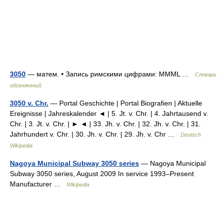
3050
— матем. • Запись римскими цифрами: MMML …
Словарь
обозначений
3050 v. Chr.
— Portal Geschichte | Portal Biografien | Aktuelle
Ereignisse | Jahreskalender ◄ | 5. Jt. v. Chr. | 4. Jahrtausend v.
Chr. | 3. Jt. v. Chr. | ► ◄ | 33. Jh. v. Chr. | 32. Jh. v. Chr. | 31.
Jahrhundert v. Chr. | 30. Jh. v. Chr. | 29. Jh. v. Chr …
Deutsch
Wikipedia
Nagoya Municipal Subway 3050 series
— Nagoya Municipal
Subway 3050 series, August 2009 In service 1993–Present
Manufacturer …
Wikipedia