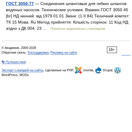
ГОСТ 3050-77
— Соединения шланговые для гибких шлангов
водяных насосов. Технические условия. Взамен ГОСТ 3050 45
[br] НД чинний: від 1979 01 01 Зміни: (1 II 84) Технічний комітет:
ТК 15 Мова: Ru Метод прийняття: Кількість сторінок: 11 Код НД
згідно з ДК 004: 23 …
Покажчик національних стандартів
© Академик, 2000-2026
18+
Обратная связь:
Техподдержка
,
Реклама на сайте
👣 Путешествия
Экспорт словарей на сайты
, сделанные на PHP,
Joomla,
Drupal,
WordPress, MODx.