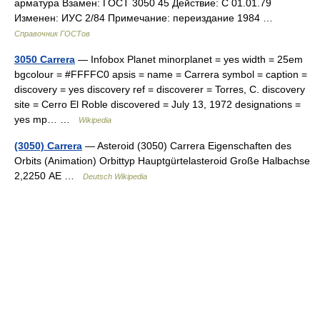
арматура Взамен: ГОСТ 3050 45 Действие: С 01.01.79
Изменен: ИУС 2/84 Примечание: переиздание 1984 …
Справочник ГОСТов
3050 Carrera
— Infobox Planet minorplanet = yes width = 25em
bgcolour = #FFFFC0 apsis = name = Carrera symbol = caption =
discovery = yes discovery ref = discoverer = Torres, C. discovery
site = Cerro El Roble discovered = July 13, 1972 designations =
yes mp… …
Wikipedia
(3050) Carrera
— Asteroid (3050) Carrera Eigenschaften des
Orbits (Animation) Orbittyp Hauptgürtelasteroid Große Halbachse
2,2250 AE …
Deutsch Wikipedia